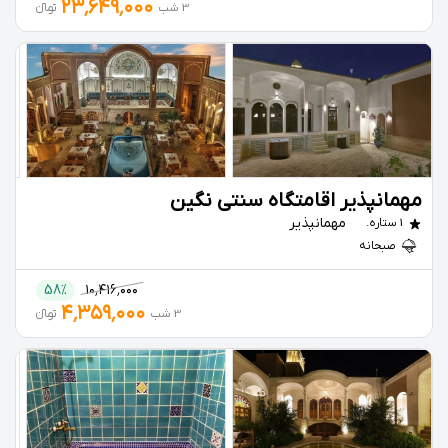
۲۳٬۶۴۹٬۰۰۰
3 شب
تومانءءء
مهمانپذیر اقامتگاه سنتی نگین
مهمانپذیر
1 ستاره.
صبحانه
58%
۱۰٬۴۱۶٬۰۰۰
۴٬۳۵۹٬۰۰۰
3 شب
تومانءءء