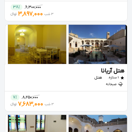
38%
۶٬۳۰۰٬۰۰۰
۳٬۸۹۷٬۰۰۰
3 شب
تومانءءء
هتل آریانا
هتل
1 ستاره.
صبحانه
7%
۸٬۲۵۰٬۰۰۰
۷٬۶۸۳٬۰۰۰
3 شب
تومانءءء