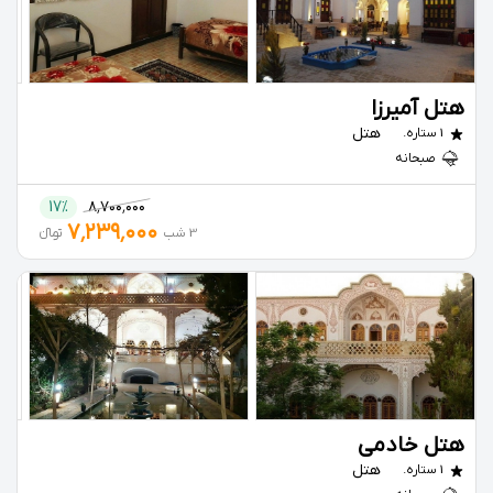
هتل آمیرزا
هتل
1 ستاره.
صبحانه
17%
۸٬۷۰۰٬۰۰۰
۷٬۲۳۹٬۰۰۰
3 شب
تومانءءء
هتل خادمی
هتل
1 ستاره.