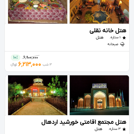
هتل خانه نقلی
هتل
1 ستاره.
صبحانه
10%
۶٬۹۰۰٬۰۰۰
۶٬۲۱۳٬۰۰۰
3 شب
تومانءءء
هتل مجتمع اقامتی خورشید اردهال
هتل
3 ستاره.