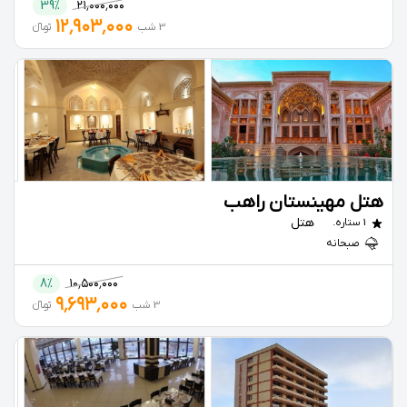
39%
۲۱٬۰۰۰٬۰۰۰
۱۲٬۹۰۳٬۰۰۰
3 شب
تومانءءء
هتل مهینستان راهب
هتل
1 ستاره.
صبحانه
8%
۱۰٬۵۰۰٬۰۰۰
۹٬۶۹۳٬۰۰۰
3 شب
تومانءءء