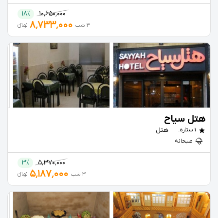
18%
۱۰٬۶۵۰٬۰۰۰
۸٬۷۳۳٬۰۰۰
3 شب
تومانءءء
هتل سیاح
هتل
1 ستاره.
صبحانه
3%
۵٬۳۷۰٬۰۰۰
۵٬۱۸۷٬۰۰۰
3 شب
تومانءءء