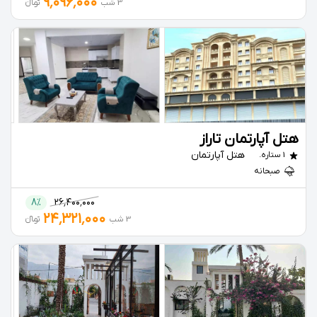
۹٬۰۹۶٬۰۰۰
3 شب
تومانءءء
هتل آپارتمان تاراز
هتل آپارتمان
1 ستاره.
صبحانه
8%
۲۶٬۴۰۰٬۰۰۰
۲۴٬۳۲۱٬۰۰۰
3 شب
تومانءءء