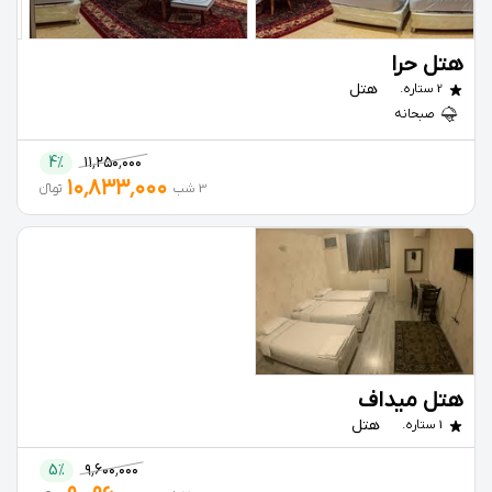
هتل حرا
هتل
2 ستاره.
صبحانه
4%
۱۱٬۲۵۰٬۰۰۰
۱۰٬۸۳۳٬۰۰۰
3 شب
تومانءءء
هتل میداف
هتل
1 ستاره.
5%
۹٬۶۰۰٬۰۰۰