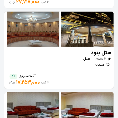
۲۷٬۷۱۷٬۰۰۰
3 شب
تومانءءء
هتل بنود
هتل
3 ستاره.
صبحانه
4%
۱۸٬۰۰۰٬۰۰۰
۱۷٬۲۵۳٬۰۰۰
3 شب
تومانءءء