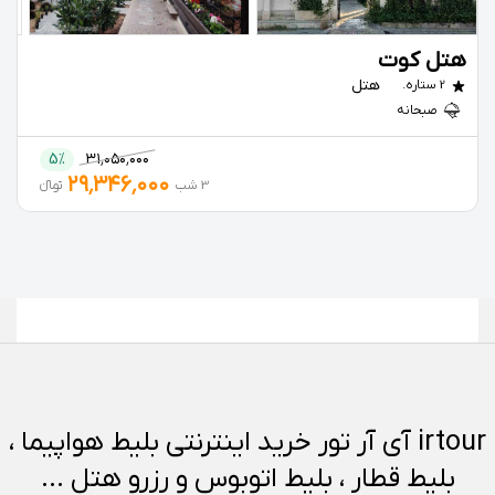
هتل کوت
هتل
2 ستاره.
صبحانه
5%
۳۱٬۰۵۰٬۰۰۰
۲۹٬۳۴۶٬۰۰۰
3 شب
تومانءءء
irtour آی آر تور خرید اینترنتی بلیط هواپیما ،
بلیط قطار ، بلیط اتوبوس و رزرو هتل ...