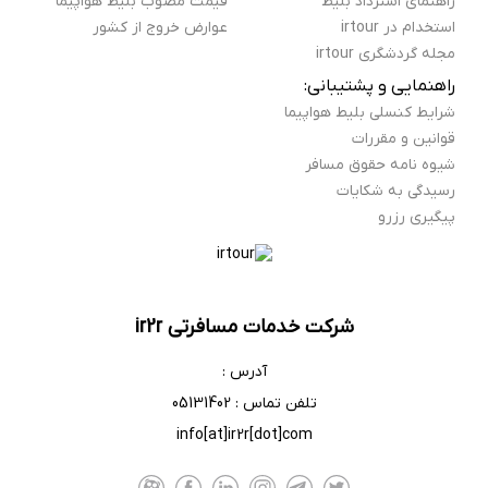
راهنمای استرداد بلیط
قیمت مصوب بلیط هواپیما
استخدام در irtour
عوارض خروج از کشور
مجله گردشگری irtour
راهنمایی و پشتیبانی:
شرایط کنسلی بلیط هواپیما
قوانین و مقررات
شيوه نامه حقوق مسافر
رسیدگی به شکایات
پیگیری رزرو
شرکت خدمات مسافرتی ir2r
آدرس :
تلفن تماس : 05131402
info[at]ir2r[dot]com